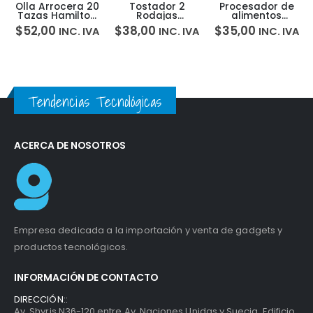
Olla Arrocera 20
Tostador 2
Procesador de
Tazas Hamilton
Rodajas
alimentos
Beach 37532
Antiadherente
Proctor Silex
$
52,00
$
38,00
$
35,00
INC. IVA
INC. IVA
INC. IVA
5H00030
800w Hamilton
72507
Beach 22614R-Z
5H00004
Tendencias Tecnológicas
ACERCA DE NOSOTROS
Empresa dedicada a la importación y venta de gadgets y
productos tecnológicos.
INFORMACIÓN DE CONTACTO
DIRECCIÓN::
Av. Shyris N36-120 entre Av. Naciones Unidas y Suecia, Edificio