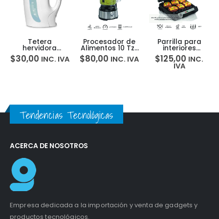
Tetera
Procesador de
Parrilla para
hervidora
Alimentos 10 Tzs
interiores
Proctor Silex
450Wts
MultiGrill 3en1
$
30,00
$
80,00
$
125,00
INC. IVA
INC. IVA
INC.
K2070Y
Hamilton Beach
Hamilton Beach
IVA
70730 5H00009
25600 5H00068
Tendencias Tecnológicas
ACERCA DE NOSOTROS
Empresa dedicada a la importación y venta de gadgets y
productos tecnológicos.