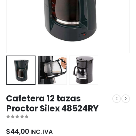
Cafetera 12 tazas
Proctor Silex 48524RY
0
out of 5
$
44,00
INC. IVA