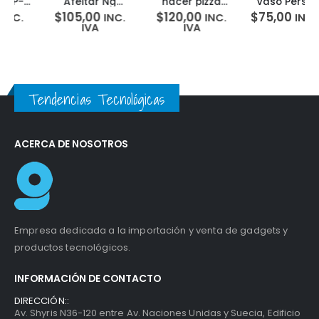
Afeitar Ng
hacer pizza
Vaso Personal
Deluxe Conair
30cm Hamilton
Viajero 700w
$
105,00
$
120,00
$
75,00
INC.
INC.
INC. IVA
Men
Beach 31700
Hamilton Beach
IVA
IVA
5H0004M
58161 5H0009E
Tendencias Tecnológicas
ACERCA DE NOSOTROS
Empresa dedicada a la importación y venta de gadgets y
productos tecnológicos.
INFORMACIÓN DE CONTACTO
DIRECCIÓN::
Av. Shyris N36-120 entre Av. Naciones Unidas y Suecia, Edificio