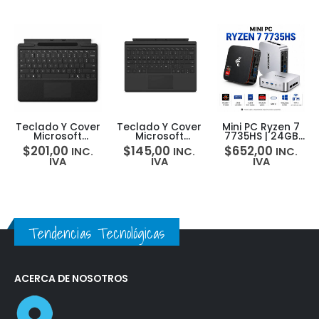
Teclado Y Cover
Teclado Y Cover
Mini PC Ryzen 7
Microsoft
Microsoft
7735HS | 24GB
Surface Pro
Surface Pro
LPDDR5 | 512GB
$
201,00
$
145,00
$
652,00
INC.
INC.
INC.
Keyboard Cover
Type Cover
SSD | Radeon
IVA
IVA
IVA
Copilot +Pen
680M | Win 11 Pro
Storage
| WiFi+BT
Tendencias Tecnológicas
ACERCA DE NOSOTROS