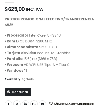
0
out of 5
$
625,00
INC. IVA
PRECIO PROMOCIONAL EFECTIVO/TRANSFERENCIA
$535
• Procesador
Intel Core i5-1334U
• Ram
16 GB DDR4-3200 MHz
• Almacenamiento
512 GB SSD
• Tarjeta de video
Intel Iris Xe Graphics
• Pantalla
15.6″, HD (1366 x
768
)
• Webcam
HD WIFI USB Tipo A + Tipo C
• Windows 11
Availability:
Agotado
Consultar
AÑADIR A LA LISTA DE DESEOS