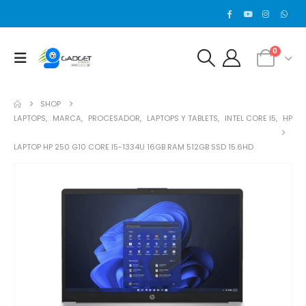
0
SHOP
LAPTOPS
,
MARCA
,
PROCESADOR
,
LAPTOPS Y TABLETS
,
INTEL CORE I5
,
HP
LAPTOP HP 250 G10 CORE I5-1334U 16GB RAM 512GB SSD 15.6HD