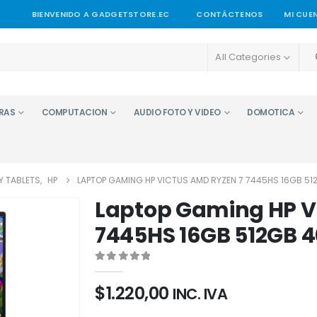
BIENVENIDO A GADGETSTORE.EC
CONTÁCTENOS
MI CUE
All Categories
RAS
COMPUTACION
AUDIO FOTO Y VIDEO
DOMOTICA
Y TABLETS
,
HP
LAPTOP GAMING HP VICTUS AMD RYZEN 7 7445HS 16GB 51
Laptop Gaming HP V
7445HS 16GB 512GB 4
0
out of 5
$
1.220,00
INC. IVA