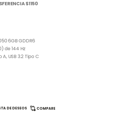
FERENCIA $1150
 4050 6GB GDDR6
80) de 144 Hz
 A, USB 3.2 Tipo C
ISTA DE DESEOS
COMPARE