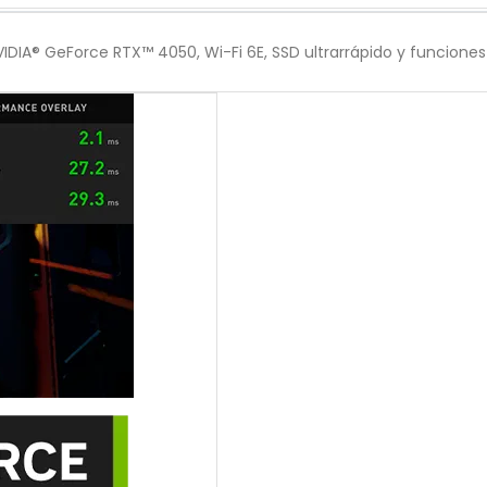
IDIA® GeForce RTX™ 4050, Wi-Fi 6E, SSD ultrarrápido y funciones