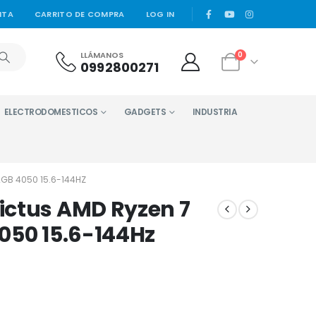
|
NTA
CARRITO DE COMPRA
LOG IN
LLÁMANOS
0
0992800271
ELECTRODOMESTICOS
GADGETS
INDUSTRIA
2GB 4050 15.6-144HZ
ictus AMD Ryzen 7
050 15.6-144Hz