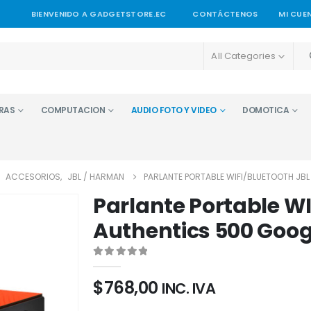
BIENVENIDO A GADGETSTORE.EC
CONTÁCTENOS
MI CUE
All Categories
RAS
COMPUTACION
AUDIO FOTO Y VIDEO
DOMOTICA
,
ACCESORIOS
,
JBL / HARMAN
PARLANTE PORTABLE WIFI/BLUETOOTH JB
Parlante Portable WI
Authentics 500 Goo
0
out of 5
$
768,00
INC. IVA