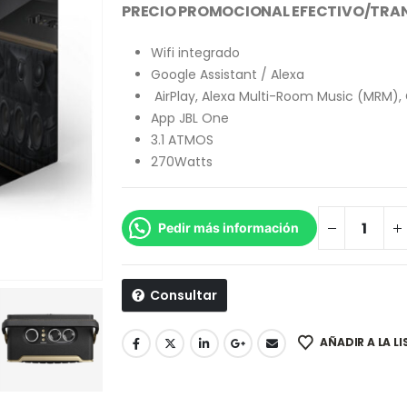
PRECIO PROMOCIONAL EFECTIVO/TRA
Wifi integrado
Google Assistant / Alexa
AirPlay, Alexa Multi-Room Music (MRM)
App JBL One
3.1 ATMOS
270Watts
Pedir más información
Consultar
AÑADIR A LA L