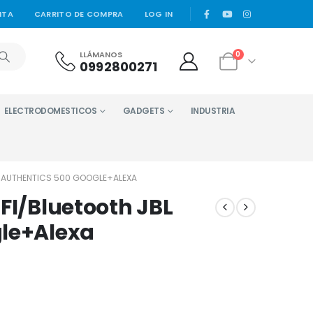
|
NTA
CARRITO DE COMPRA
LOG IN
LLÁMANOS
0
0992800271
ELECTRODOMESTICOS
GADGETS
INDUSTRIA
L AUTHENTICS 500 GOOGLE+ALEXA
FI/Bluetooth JBL
gle+Alexa