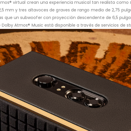
Atmos® virtual crean una experiencia musical tan realista como 
 2,5 mm y tres altavoces de graves de rango medio de 2,75 pul
as que un subwoofer con proyección descendente de 6,5 pulga
e Dolby Atmos® Music está disponible a través de servicios de s