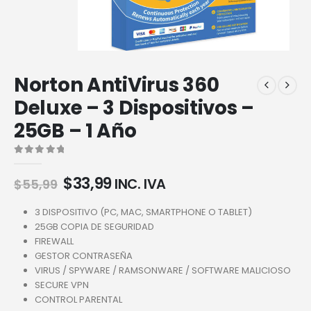
Norton AntiVirus 360
Deluxe – 3 Dispositivos –
25GB – 1 Año
0
out of 5
$
33,99
INC. IVA
$
55,99
3 DISPOSITIVO (PC, MAC, SMARTPHONE O TABLET)
25GB COPIA DE SEGURIDAD
FIREWALL
GESTOR CONTRASEÑA
VIRUS / SPYWARE / RAMSONWARE / SOFTWARE MALICIOSO
SECURE VPN
CONTROL PARENTAL