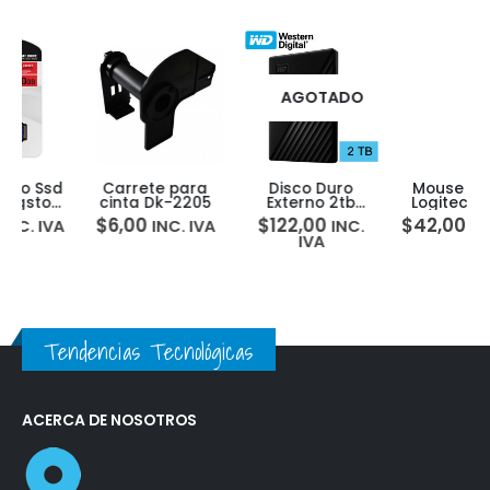
AGOTADO
Carrete para
Disco Duro
Mouse Gamer
cinta Dk-2205
Externo 2tb
Logitech G203
Western Digital
Rgb Lightsync
$
6,00
$
122,00
$
42,00
INC. IVA
INC.
INC. IVA
My Passport Wd
8000 Dpi
IVA
6botones
Tendencias Tecnológicas
ACERCA DE NOSOTROS