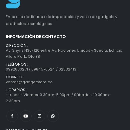
Empresa dedicada a la importación y venta de gadgets y
productos tecnológicos.
INFORMACIÓN DE CONTACTO
DIRECCIÓN::
Av. Shyris N36-120 entre Av. Naciones Unidas y Suecia, Edificio
Allure Park, Ofc 3B
TELÉFONOS::
0992800271 / 0984570524 / 023324131
CORREO::
ventas@gadgetstore.ec
HORARIOS::
- Lunes - Viernes: 9:30am-5:00pm / Sábados: 10:00am-
2:30pm