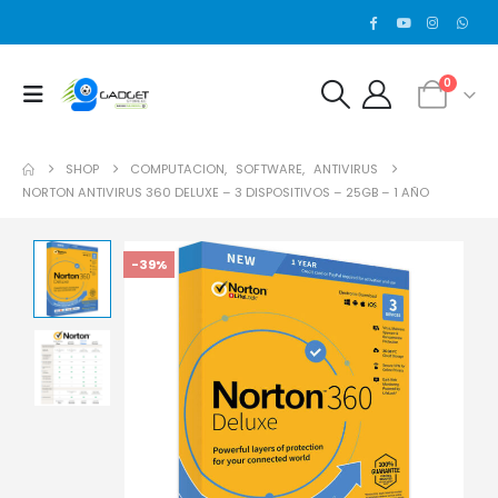
0
SHOP
COMPUTACION
,
SOFTWARE
,
ANTIVIRUS
NORTON ANTIVIRUS 360 DELUXE – 3 DISPOSITIVOS – 25GB – 1 AÑO
-39%