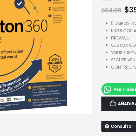
$
3
$
64,99
5 DISPOSIT
50GB COPIA
FIREWALL
GESTOR CO
VIRUS / SP
SECURE VPN
CONTROL P
Pedir más 
AÑADIR 
Consultar