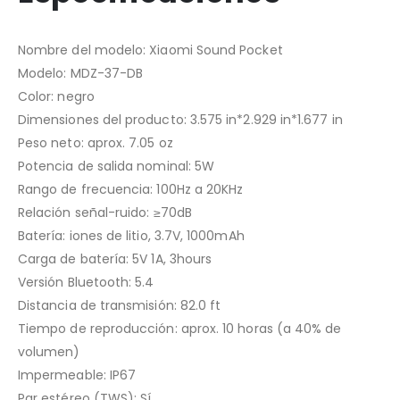
Nombre del modelo: Xiaomi Sound Pocket
Modelo: MDZ-37-DB
Color: negro
Dimensiones del producto: 3.575 in*2.929 in*1.677 in
Peso neto: aprox. 7.05 oz
Potencia de salida nominal: 5W
Rango de frecuencia: 100Hz a 20KHz
Relación señal-ruido: ≥70dB
Batería: iones de litio, 3.7V, 1000mAh
Carga de batería: 5V 1A, 3hours
Versión Bluetooth: 5.4
Distancia de transmisión: 82.0 ft
Tiempo de reproducción: aprox. 10 horas (a 40% de
volumen)
Impermeable: IP67
Par estéreo (TWS): Sí