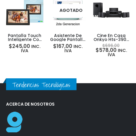
AGOTADO
Pantalla Touch
Asistente De
Cine En Casa
Inteligente Con
Google Pantalla
Onkyo Hts-3900
Alexa Facebook
Touch Google
5.1 Recibidor +
$
245,00
$
167,00
$
696,00
INC.
INC.
Portal 10
Nest Hub 7 2da
Set 5 Parlantes +
$
578,00
INC.
IVA
IVA
Gen
Bajo
IVA
Tendencias Tecnológicas
ACERCA DE NOSOTROS