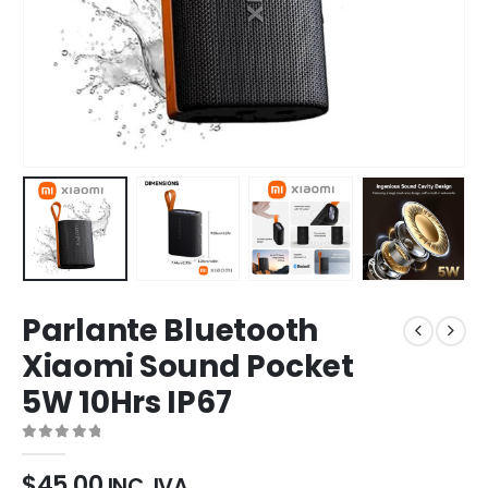
Parlante Bluetooth
Xiaomi Sound Pocket
5W 10Hrs IP67
0
out of 5
$
45,00
INC. IVA