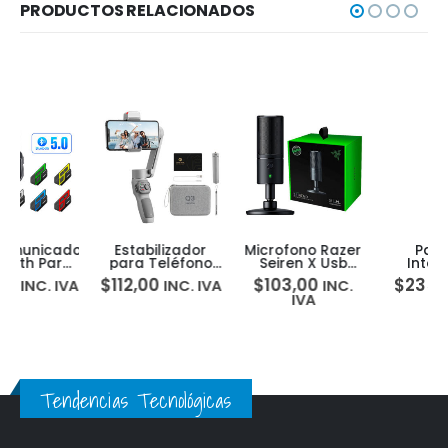
PRODUCTOS RELACIONADOS
or
Estabilizador
Microfono Razer
Pantalla
para Teléfono
Seiren X Usb
Inteligente
Celular Zhiyun
Supercardioid
Amazon Alexa
$
112,00
$
103,00
$
235,00
INC. IVA
INC.
INC.
Smooth Q3
Condensador
Echo Show 8
IVA
IVA
Combo +
Tripode
Tendencias Tecnológicas