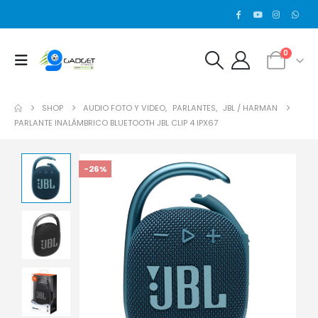
0
SHOP
AUDIO FOTO Y VIDEO
,
PARLANTES
,
JBL / HARMAN
PARLANTE INALÁMBRICO BLUETOOTH JBL CLIP 4 IPX67
-26%