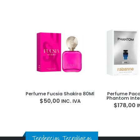
ira 80Ml
Perfume Paco Rabanne
Smartwatch 
Phantom Intense 100ml
Smart B
IVA
Para Hombre
$
178,00
$
53,00
INC. IVA
I
Tendencias Tecnológicas