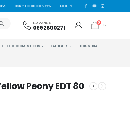
|
NTA
CARRITO DE COMPRA
LOG IN
LLÁMANOS
0
0992800271
ELECTRODOMESTICOS
GADGETS
INDUSTRIA
Yellow Peony EDT 80