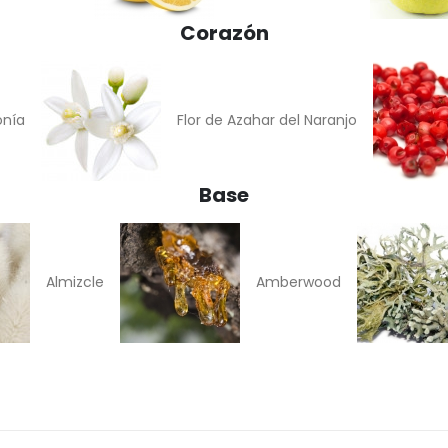
Corazón
onía
Flor de Azahar del Naranjo
Base
Almizcle
Amberwood