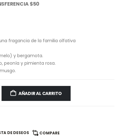
SFERENCIA $50
na fragancia de la familia olfativa
omelo) y bergamota.
o, peonía y pimienta rosa.
 musgo.
AÑADIR AL CARRITO
ISTA DE DESEOS
COMPARE