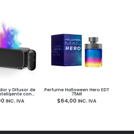
AGOTADO
loween Hero EDT
Secadora de Cabello Dyson
Perfu
75Ml
Supersonic Nural Hair Dryer
00
$
999,00
$
INC. IVA
INC. IVA