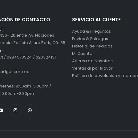
ACIÓN DE CONTACTO
SERVICIO AL CLIENTE
::
Ayuda & Preguntas
 N36-120 entre Av. Naciones
Envíos & Entregas
uecia, Edificio Allure Park, Ofc 3B
Historial de Pedidos
::
Mi Cuenta
1 / 0984570524 / 023324131
Acerca de Nosotros
Ventas al por Mayor
adgetstore.ec
Política de devolución y reembo
::
 Viernes: 9:30am-5:00pm /
 10:00am-2:30pm