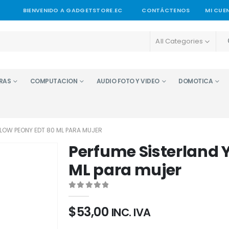
BIENVENIDO A GADGETSTORE.EC
CONTÁCTENOS
MI CUE
All Categories
RAS
COMPUTACION
AUDIO FOTO Y VIDEO
DOMOTICA
LLOW PEONY EDT 80 ML PARA MUJER
Perfume Sisterland 
ML para mujer
0
out of 5
$
53,00
INC. IVA