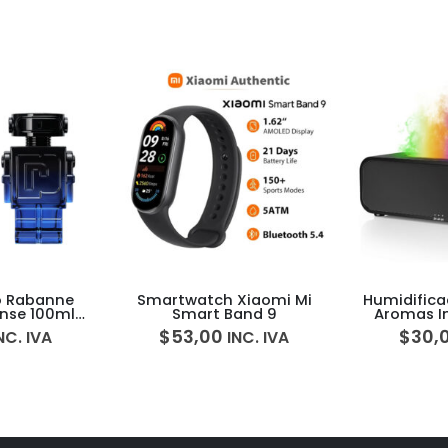
Xiaomi Mi
Humidificador y Difusor de
Perfume Hal
and 9
Aromas Inteligente con
Luces y Sensor de Sonido
$
30,00
$
64,
NC. IVA
INC. IVA