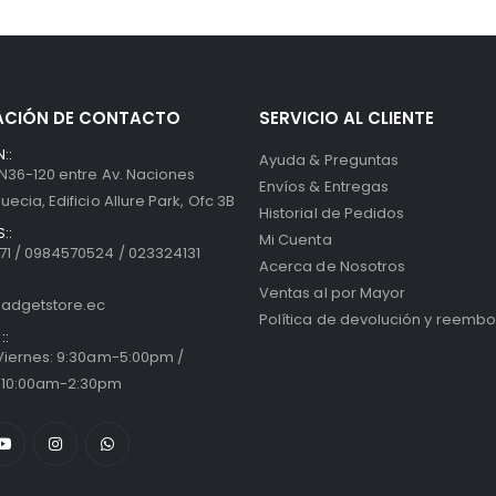
ACIÓN DE CONTACTO
SERVICIO AL CLIENTE
::
Ayuda & Preguntas
 N36-120 entre Av. Naciones
Envíos & Entregas
uecia, Edificio Allure Park, Ofc 3B
Historial de Pedidos
::
Mi Cuenta
1 / 0984570524 / 023324131
Acerca de Nosotros
Ventas al por Mayor
adgetstore.ec
Política de devolución y reembo
::
 Viernes: 9:30am-5:00pm /
 10:00am-2:30pm