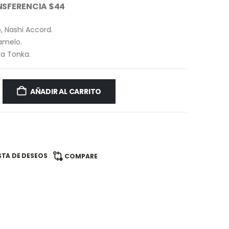
SFERENCIA $44
 Nashi Accord.
amelo.
aya Tonka.
AÑADIR AL CARRITO
ISTA DE DESEOS
COMPARE