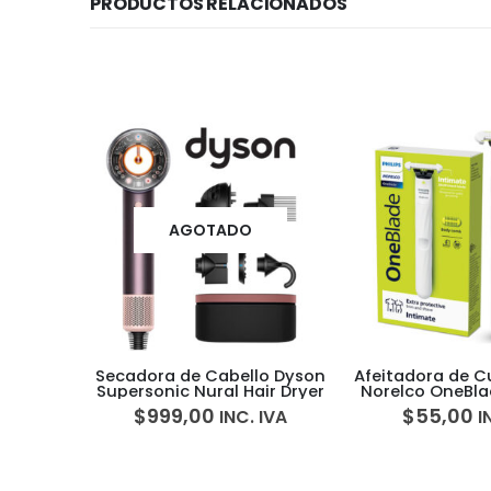
PRODUCTOS RELACIONADOS
o Dyson
Afeitadora de Cuerpo Philips
Máquina de H
ir Dryer
Norelco OneBlade Intimate
Frozen Yogurt
Ninja CREAMi Sco
$
55,00
$
680,00
IVA
INC. IVA
1 NC7