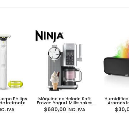
elado Soft
Humidificador y Difusor de
Perfume D
 Milkshakes
Aromas Inteligente con
Shakira p
op Swirl 13-
Luces y Sensor de Sonido
$
30,00
$
47,
INC. IVA
INC. IVA
01