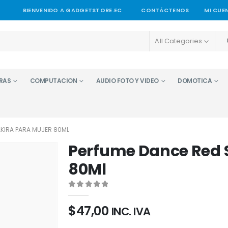
BIENVENIDO A GADGETSTORE.EC
CONTÁCTENOS
MI CUE
All Categories
RAS
COMPUTACION
AUDIO FOTO Y VIDEO
DOMOTICA
KIRA PARA MUJER 80ML
Perfume Dance Red 
80Ml
0
out of 5
$
47,00
INC. IVA