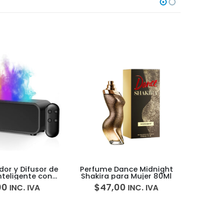
ance Midnight
Perfume Carolina Herrera
Perfum
ara Mujer 80Ml
Goodgirl Blush Elixir Woman
Peony E
50-100ml
00
$
165,00
-
$
201,00
$
INC. IVA
INC.
IVA