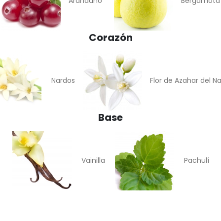
Arándano
Bergamota
Corazón
Nardos
Flor de Azahar del Na
Base
Vainilla
Pachulí