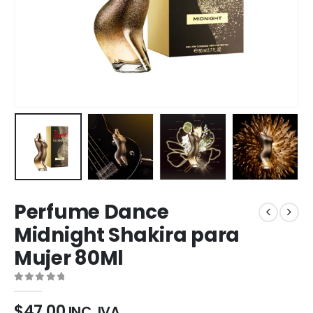
Perfume Dance
Midnight Shakira para
Mujer 80Ml
0
out of 5
$
47,00
INC. IVA