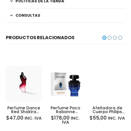
POLÍTICAS DE LA TIENDA
CONSULTAS
PRODUCTOS RELACIONADOS
Perfume Dance
Perfume Paco
Afeitadora de
Red Shakira
Rabanne
Cuerpo Philips
para Mujer 80Ml
Phantom
Norelco
$
47,00
$
178,00
$
55,00
INC. IVA
INC.
INC. IVA
Intense 100ml
OneBlade
IVA
Para Hombre
Intimate