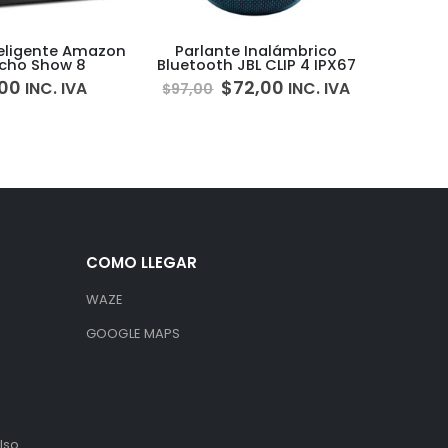
 Inalámbrico
Walkie Talkie Motorola
Interco
JBL CLIP 4 IPX67
Talkabout T470 Kit de 2
Casco 
Radios
72,00
$
170,00
$
INC. IVA
INC. IVA
COMO LLEGAR
WAZE
GOOGLE MAPS
lso