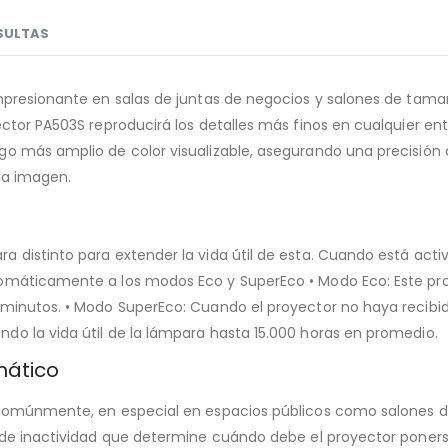
SULTAS
impresionante en salas de juntas de negocios y salones de ta
ector PA503S reproducirá los detalles más finos en cualquier 
o más amplio de color visualizable, asegurando una precisión 
 la imagen.
 distinto para extender la vida útil de esta. Cuando está acti
utomáticamente a los modos Eco y SuperEco • Modo Eco: Este
minutos. • Modo SuperEco: Cuando el proyector no haya recibid
o la vida útil de la lámpara hasta 15.000 horas en promedio.
mático
 comúnmente, en especial en espacios públicos como salones de
do de inactividad que determine cuándo debe el proyector pon