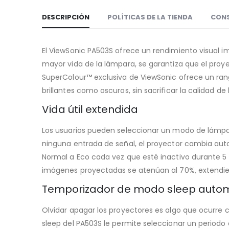
DESCRIPCIÓN
POLÍTICAS DE LA TIENDA
CON
El ViewSonic PA503S ofrece un rendimiento visual 
mayor vida de la lámpara, se garantiza que el proy
SuperColour™ exclusiva de ViewSonic ofrece un rang
brillantes como oscuros, sin sacrificar la calidad de
Vida útil extendida
Los usuarios pueden seleccionar un modo de lámpara
ninguna entrada de señal, el proyector cambia a
Normal a Eco cada vez que esté inactivo durante 5 
imágenes proyectadas se atenúan al 70%, extendiend
Temporizador de modo sleep auto
Olvidar apagar los proyectores es algo que ocurre
sleep del PA503S le permite seleccionar un perio