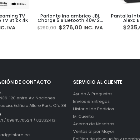
mbrico JBL
Pantalla Inteligente Amazon
Parlante
ooth 40w 20
Alexa Echo Show 8
Bluetooth 
P67
,00
$
235,00
$
INC. IVA
INC. IVA
$
97,00
ACIÓN DE CONTACTO
SERVICIO AL CLIENTE
::
Ayuda & Preguntas
 N36-120 entre Av. Naciones
Envíos & Entregas
uecia, Edificio Allure Park, Ofc 3B
Historial de Pedidos
::
Mi Cuenta
1 / 0984570524 / 023324131
Acerca de Nosotros
Ventas al por Mayor
adgetstore.ec
Política de devolución y reembo