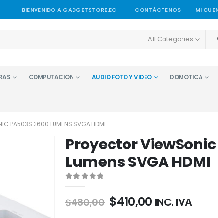
BIENVENIDO A GADGETSTORE.EC
CONTÁCTENOS
MI CUE
All Categories
RAS
COMPUTACION
AUDIO FOTO Y VIDEO
DOMOTICA
IC PA503S 3600 LUMENS SVGA HDMI
Proyector ViewSonic
Lumens SVGA HDMI
0
out of 5
$
410,00
INC. IVA
$
480,00