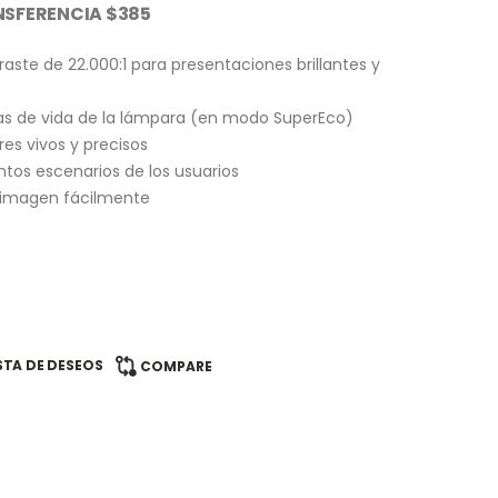
SFERENCIA $385
ste de 22.000:1 para presentaciones brillantes y
ras de vida de la lámpara (en modo SuperEco)
es vivos y precisos
ntos escenarios de los usuarios
a imagen fácilmente
ISTA DE DESEOS
COMPARE