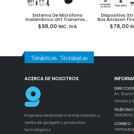
ófono
Dispositivo Streaming TV
Parlante Inala
ansmisor
Box Amazon Fire TV Stick 4K
Charge 5 Bluet
Horas I
$
78,00
$
276
IVA
INC. IVA
$
290,00
Tendencias Tecnológicas
ACERCA DE NOSOTROS
INFORM
DIRECCIÓN
Av. Shyris
Unidas y S
TELÉFONOS
099280027
Empresa dedicada a la importación y
venta de gadgets y productos
CORREO::
ventas@g
tecnológicos.