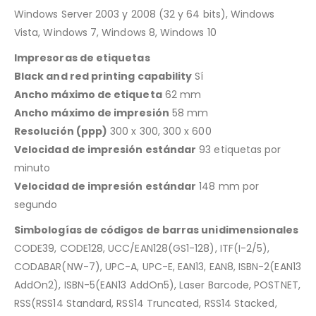
Windows Server 2003 y 2008 (32 y 64 bits), Windows
Vista, Windows 7, Windows 8, Windows 10
Impresoras de etiquetas
Black and red printing capability
Sí
Ancho máximo de etiqueta
62 mm
Ancho máximo de impresión
58 mm
Resolución (ppp)
300 x 300, 300 x 600
Velocidad de impresión estándar
93 etiquetas por
minuto
Velocidad de impresión estándar
148 mm por
segundo
Simbologías de códigos de barras unidimensionales
CODE39, CODE128, UCC/EAN128(GS1-128), ITF(I-2/5),
CODABAR(NW-7), UPC-A, UPC-E, EAN13, EAN8, ISBN-2(EAN13
AddOn2), ISBN-5(EAN13 AddOn5), Laser Barcode, POSTNET,
RSS(RSS14 Standard, RSS14 Truncated, RSS14 Stacked,