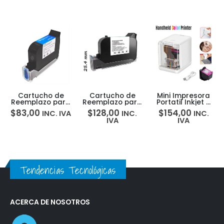
Cartucho de
Cartucho de
Mini Impresora
Reemplazo para
Reemplazo para
Portatil Inkjet a
Impresora Inkjet
Impresora Inkjet
Color Kongten
$
83,00
$
128,00
$
154,00
INC. IVA
INC.
INC.
Codificadora
Codificadora
Mbrush
IVA
IVA
Negro-2588
Negro 25.4mm
Tendencias Tecnológicas
ACERCA DE NOSOTROS