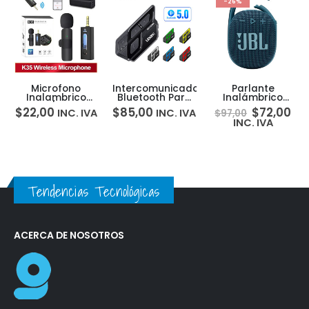
-26%
Microfono
Intercomunicador
Parlante
Inalambrico
Bluetooth Para
Inalámbrico
Celular/Parlante/Amplificador
Casco Lexin Et-
Bluetooth JBL
$
22,00
$
85,00
$
72,00
INC. IVA
INC. IVA
$
97,00
3.5mm K35
com 1000m
CLIP 4 IPX67
INC. IVA
Tendencias Tecnológicas
ACERCA DE NOSOTROS