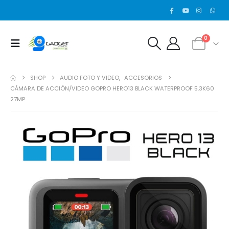
0
SHOP
AUDIO FOTO Y VIDEO
,
ACCESORIOS
CÁMARA DE ACCIÓN/VIDEO GOPRO HERO13 BLACK WATERPROOF 5.3K60
27MP