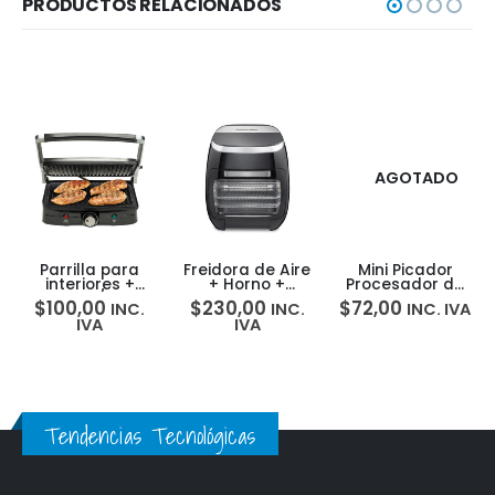
PRODUCTOS RELACIONADOS
AGOTADO
Parrilla para
Freidora de Aire
Mini Picador
interiores +
+ Horno +
Procesador de
Prensa P/Panini
Asador +
Alimentos 3Tzs
$
100,00
$
230,00
$
72,00
INC.
INC.
INC. IVA
Sanduche
Deshidratador
Hamilton Beach
IVA
IVA
Hamilton Beach
11Lt Hamilton
72860 5H0009X
25334-MX
Beach 35070
5H0000A
5H0000H
Tendencias Tecnológicas