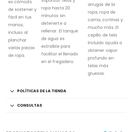
vaporizar telas y
es cómodo
arrugas de la
ropa hasta 20
de sostener y
ropa, ropa de
minutos sin
fácil en tus
cama, cortinas y
detenerte a
manos,
mucho más. El
rellenar. El tanque
incluso al
cepillo de tela
de agua es
planchar
incluido ayuda a
extraíble para
varias piezas
obtener vapor
facilitar el llenado
de ropa.
profundo en
en el fregadero.
telas más
gruesas.
POLÍTICAS DE LA TIENDA
CONSULTAS