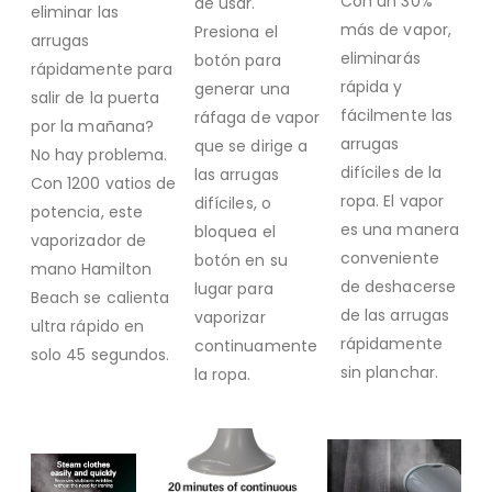
Con un 30%
de usar.
eliminar las
más de vapor,
Presiona el
arrugas
eliminarás
botón para
rápidamente para
rápida y
generar una
salir de la puerta
fácilmente las
ráfaga de vapor
por la mañana?
arrugas
que se dirige a
No hay problema.
difíciles de la
las arrugas
Con 1200 vatios de
ropa. El vapor
difíciles, o
potencia, este
es una manera
bloquea el
vaporizador de
conveniente
botón en su
mano Hamilton
de deshacerse
lugar para
Beach se calienta
de las arrugas
vaporizar
ultra rápido en
rápidamente
continuamente
solo 45 segundos.
sin planchar.
la ropa.