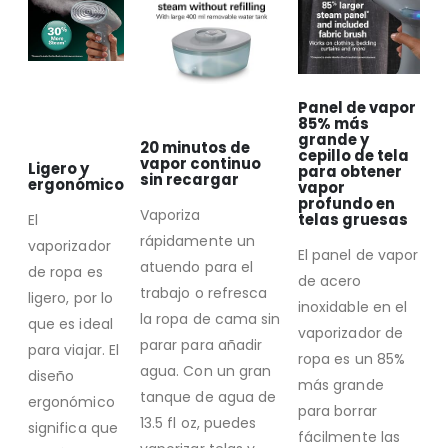
Panel de vapor
85% más
grande y
20 minutos de
cepillo de tela
vapor continuo
Ligero y
para obtener
sin recargar
ergonómico
vapor
profundo en
Vaporiza
telas gruesas
El
rápidamente un
vaporizador
El panel de vapor
atuendo para el
de ropa es
de acero
trabajo o refresca
ligero, por lo
inoxidable en el
la ropa de cama sin
que es ideal
vaporizador de
parar para añadir
para viajar. El
ropa es un 85%
agua. Con un gran
diseño
más grande
tanque de agua de
ergonómico
para borrar
13.5 fl oz, puedes
significa que
fácilmente las