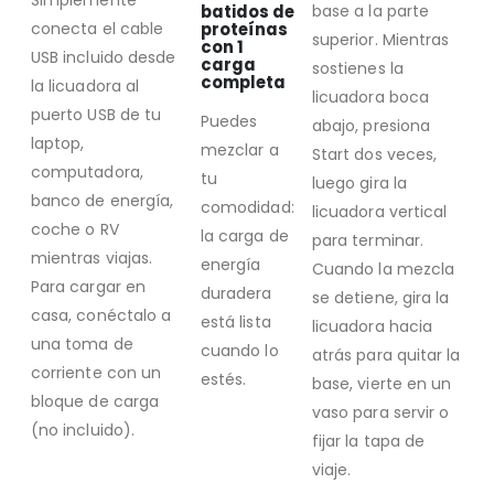
Simplemente
batidos de
base a la parte
conecta el cable
proteínas
superior. Mientras
con 1
USB incluido desde
carga
sostienes la
completa
la licuadora al
licuadora boca
puerto USB de tu
Puedes
abajo, presiona
laptop,
mezclar a
Start dos veces,
computadora,
tu
luego gira la
banco de energía,
comodidad:
licuadora vertical
coche o RV
la carga de
para terminar.
mientras viajas.
energía
Cuando la mezcla
Para cargar en
duradera
se detiene, gira la
casa, conéctalo a
está lista
licuadora hacia
una toma de
cuando lo
atrás para quitar la
corriente con un
estés.
base, vierte en un
bloque de carga
vaso para servir o
(no incluido).
fijar la tapa de
viaje.