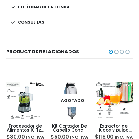
POLÍTICAS DE LA TIENDA
CONSULTAS
PRODUCTOS RELACIONADOS
AGOTADO
Procesador de
Kit Cortador De
Extractor de
Alimentos 10 Tzs
Cabello Conair
jugos y pulpa
450Wts
18pzs Hc24
800Wts
$
80,00
$
50,00
$
115,00
INC. IVA
INC. IVA
INC. IVA
Hamilton Beach
Hamilton Beach