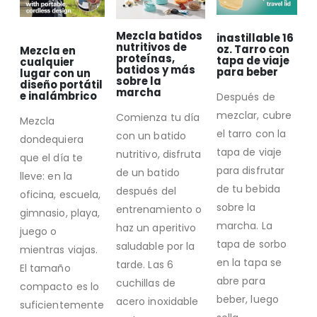
Mezcla batidos
inastillable 16
nutritivos de
oz. Tarro con
Mezcla en
proteínas,
tapa de viaje
cualquier
batidos y más
para beber
lugar con un
sobre la
diseño portátil
marcha
e inalámbrico
Después de
mezclar, cubre
Comienza tu día
Mezcla
el tarro con la
con un batido
dondequiera
tapa de viaje
nutritivo, disfruta
que el día te
para disfrutar
de un batido
lleve: en la
de tu bebida
después del
oficina, escuela,
sobre la
entrenamiento o
gimnasio, playa,
marcha. La
haz un aperitivo
juego o
tapa de sorbo
saludable por la
mientras viajas.
en la tapa se
tarde. Las 6
El tamaño
abre para
cuchillas de
compacto es lo
beber, luego
acero inoxidable
suficientemente