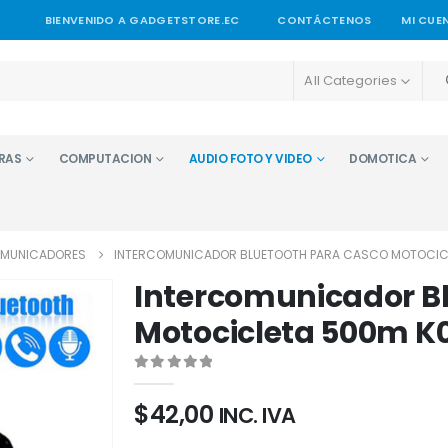
BIENVENIDO A GADGETSTORE.EC
CONTÁCTENOS
MI CUE
All Categories
RAS
COMPUTACION
AUDIO FOTO Y VIDEO
DOMOTICA
OMUNICADORES
INTERCOMUNICADOR BLUETOOTH PARA CASCO MOTOCIC
Intercomunicador B
Motocicleta 500m K
0
out of 5
$
42,00
INC. IVA