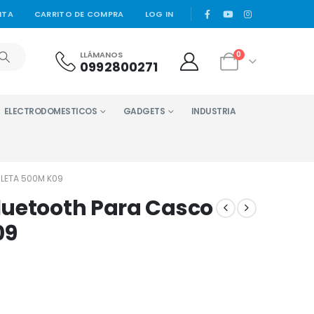
|
NTA
CARRITO DE COMPRA
LOG IN
LLÁMANOS
0
0992800271
ELECTRODOMESTICOS
GADGETS
INDUSTRIA
LETA 500M K09
luetooth Para Casco
09