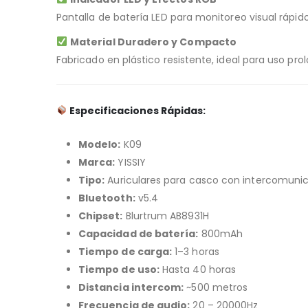
Pantalla de batería LED para monitoreo visual rápid
Material Duradero y Compacto
Fabricado en plástico resistente, ideal para uso pro
Especificaciones Rápidas:
Modelo:
K09
Marca:
YISSIY
Tipo:
Auriculares para casco con intercomuni
Bluetooth:
v5.4
Chipset:
Blurtrum AB8931H
Capacidad de batería:
800mAh
Tiempo de carga:
1–3 horas
Tiempo de uso:
Hasta 40 horas
Distancia intercom:
~500 metros
Frecuencia de audio:
20 – 20000Hz