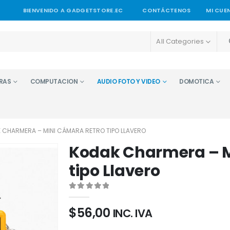
BIENVENIDO A GADGETSTORE.EC
CONTÁCTENOS
MI CUE
All Categories
RAS
COMPUTACION
AUDIO FOTO Y VIDEO
DOMOTICA
 CHARMERA – MINI CÁMARA RETRO TIPO LLAVERO
Kodak Charmera – M
tipo Llavero
0
out of 5
$
56,00
INC. IVA