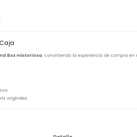
s
 Caja
ind Box misteriosa
, convirtiendo la experiencia de compra e
siva
ts originales
Detalle