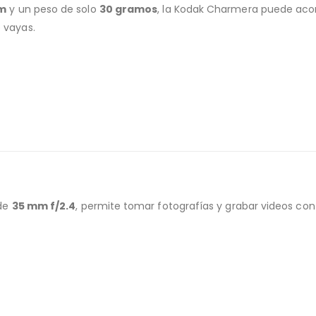
mm
y un peso de solo
30 gramos
, la Kodak Charmera puede acom
 vayas.
 de
35 mm f/2.4
, permite tomar fotografías y grabar videos co