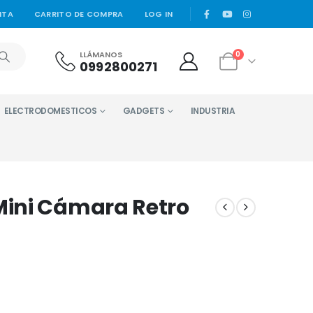
|
NTA
CARRITO DE COMPRA
LOG IN
LLÁMANOS
0
0992800271
ELECTRODOMESTICOS
GADGETS
INDUSTRIA
ini Cámara Retro