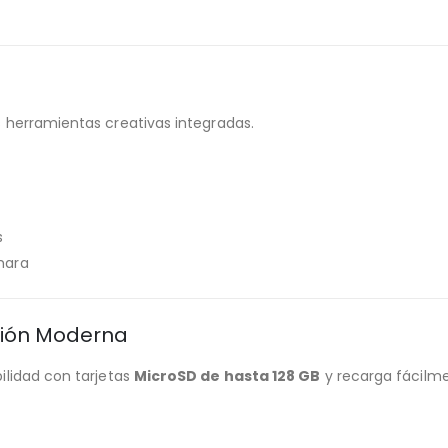
 herramientas creativas integradas.
s
mara
ión Moderna
ilidad con tarjetas
MicroSD de hasta 128 GB
y recarga fácilm