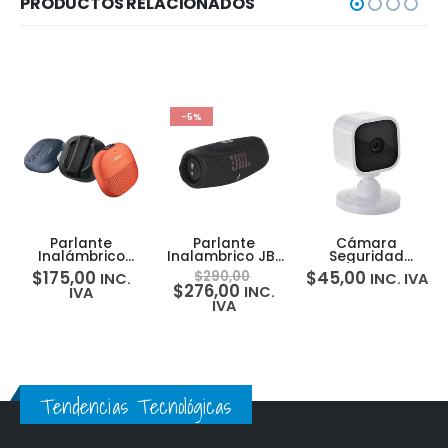
PRODUCTOS RELACIONADOS
-5%
Parlante
Parlante
Cámara
Inalámbrico
Inalambrico JBL
Seguridad
Bluetooth Bose
Charge 5
Inteligente
$
175,00
$
45,00
$
290,00
INC.
INC. IVA
SoundLink Micro
Bluetooth 40w
Inalámbrica
$
276,00
INC.
IVA
Waterproof
20 Horas IP67
Blink Mini 1080p
IVA
Tendencias Tecnológicas