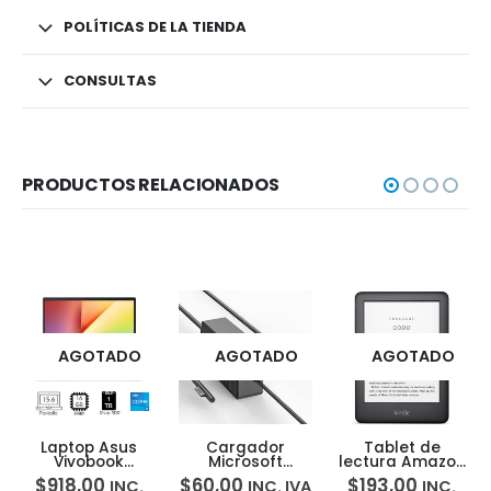
POLÍTICAS DE LA TIENDA
CONSULTAS
PRODUCTOS RELACIONADOS
AGOTADO
AGOTADO
AGOTADO
Laptop Asus
Cargador
Tablet de
Vivobook
Microsoft
lectura Amazon
X1504ZA I5-
Surface 65W
Kindle 6
$
918,00
$
60,00
$
193,00
INC.
INC. IVA
INC.
1335u 16GB 1TB
para Surface
pantalla táctil