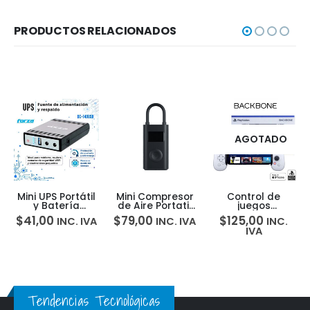
PRODUCTOS RELACIONADOS
AGOTADO
Mini UPS Portátil
Mini Compresor
Control de
y Batería
de Aire Portatil
juegos
Respaldo Router
Recargable
Backbone One
$
41,00
$
79,00
$
125,00
INC. IVA
INC. IVA
INC.
WIFI – Forza DC-
Xiaomi Air
para iPhone
IVA
140USB
Compressor 2
PlayStation
Edition
Tendencias Tecnológicas