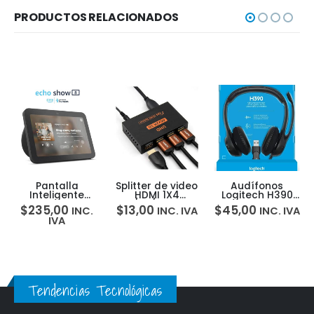
PRODUCTOS RELACIONADOS
Pantalla
Splitter de video
Audífonos
Inteligente
HDMI 1X4
Logitech H390
Amazon Alexa
4K/2K/1080p –
Usb Micrófono
$
235,00
$
13,00
$
45,00
INC.
INC. IVA
INC. IVA
Echo Show 8
Replica video x4
Cancelación
IVA
Ruido
Tendencias Tecnológicas