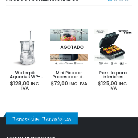
AGOTADO
Waterpik
Mini Picador
Parrilla para
Aquarius WP-
Procesador de
interiores
66X Irrigador
Alimentos 3Tzs
MultiGrill 3en1
$
128,00
$
72,00
$
125,00
INC.
INC. IVA
INC.
Dental Electrico
Hamilton Beach
Hamilton Beach
IVA
IVA
72860 5H0009X
25600 5H00068
Tendencias Tecnológicas