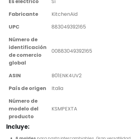
Es eléctrico
Sí
Fabricante
KitchenAid
UPC
883049392165
Número de
identificación
00883049392165
de comercio
global
ASIN
B01ENK4UV2
País de origen
Italia
Número de
modelo del
KSMPEXTA
producto
Incluye:
6 moldes
para pasta intercambiables. Gran versatilidad