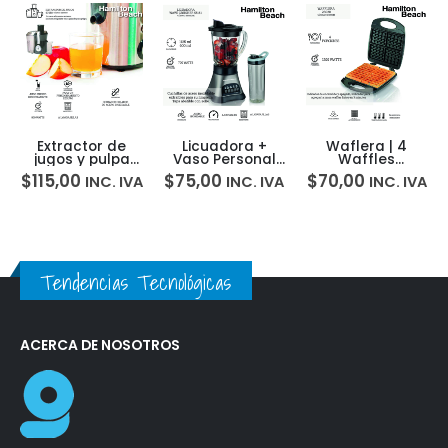
Licuadora +
Waflera | 4
Parrilla Personal
Vaso Personal
Waffles
Proctor Silex
Viajero 700w
Antiadherente
25218P
$
75,00
$
70,00
$
42,00
A
INC. IVA
INC. IVA
INC. IVA
Hamilton Beach
Hamilton Beach
58161 5H0009E
26020 5H00048
Tendencias Tecnológicas
ACERCA DE NOSOTROS