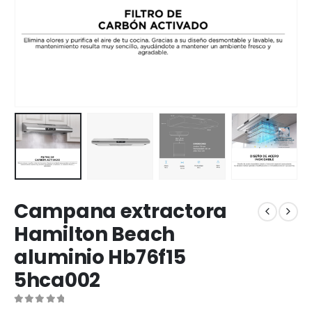
Campana extractora
Hamilton Beach
aluminio Hb76f15
5hca002
0
out of 5