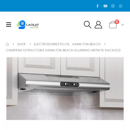
0
SHOP
ELECTRODOMESTICOS
,
HAMILTON BEACH
CAMPANA EXTRACTORA HAMILTON BEACH ALUMINIO HB76F15 5HCA002