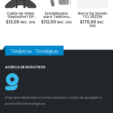
Cable de Video
Estabilizador
Barra De Sonido
DisplayPort DP
para Teléfono
TCL S522W
2.1 16K
Celular Zhiyun
$
13,00
$
112,00
$
170,00
INC. IVA
INC. IVA
INC.
4K@240Hz
Smooth Q3
IVA
80Gbps 3Mts
Combo +
Tripode
Tendencias Tecnológicas
ACERCA DE NOSOTROS
Empresa dedicada a la importación y venta de gadgets y
productos tecnológicos.