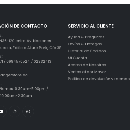
ACIÓN DE CONTACTO
SERVICIO AL CLIENTE
::
Ayuda & Preguntas
 N36-120 entre Av. Naciones
Envíos & Entregas
uecia, Edificio Allure Park, Ofc 3B
Historial de Pedidos
::
Mi Cuenta
1 / 0984570524 / 023324131
Acerca de Nosotros
Ventas al por Mayor
adgetstore.ec
Política de devolución y reembo
::
 Viernes: 9:30am-5:00pm /
 10:00am-2:30pm