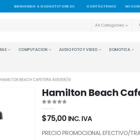
BIENVENIDO A GADGETSTORE.EC
CONTÁCTENOS
MI CUE
All Categories
RAS
COMPUTACION
AUDIO FOTO Y VIDEO
DOMOTICA
HAMILTON BEACH CAFETERA 40515R/G
Hamilton Beach Caf
0
out of 5
$
75,00
INC. IVA
PRECIO PROMOCIONAL EFECTIVO/TRA