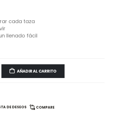
rar cada taza
vir
n llenado fácil
AÑADIR AL CARRITO
ISTA DE DESEOS
COMPARE