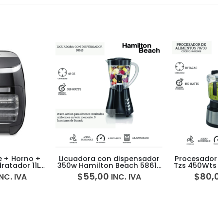
e + Horno +
Licuadora con dispensador
Procesador 
ratador 11Lt
350w Hamilton Beach 58615
Tzs 450Wts
ach 35070
5H0006L
7073
$
55,00
$
80,
INC. IVA
INC. IVA
0H