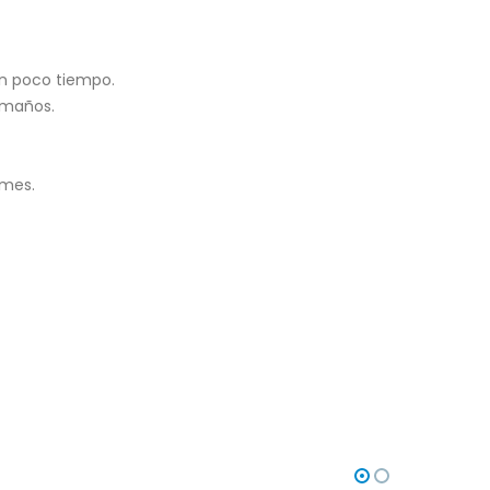
en poco tiempo.
tamaños.
ames.