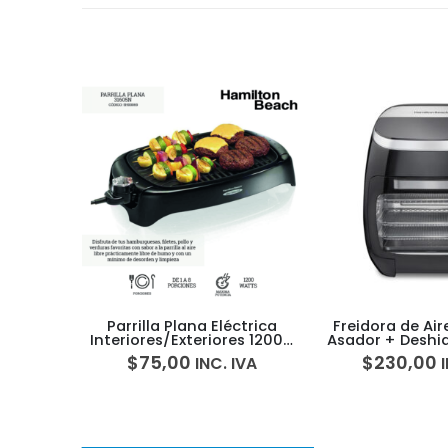
r pizza
Parrilla Plana Eléctrica
Freidora de Air
h 31700
Interiores/Exteriores 1200w
Asador + Deshid
Hamilton Beach 31605N
Hamilton Be
$
75,00
$
230,00
IVA
INC. IVA
5H00069
5H000