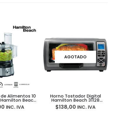
AGOTADO
de Alimentos 10
Horno Tostador Digital
San
 Hamilton Beach
Hamilton Beach 31128
Ant
0 5H00009
5H0010D
Hami
00
$
138,00
$
INC. IVA
INC. IVA