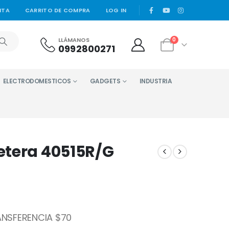
|
NTA
CARRITO DE COMPRA
LOG IN
LLÁMANOS
0
0992800271
ELECTRODOMESTICOS
GADGETS
INDUSTRIA
etera 40515R/G
NSFERENCIA $70